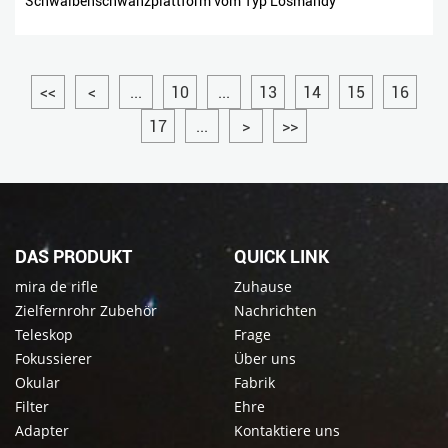
Schwalbenschwanzplattform vom Typ Losmandy
<<
<
...
10
...
13
14
15
16
17
...
>
>>
DAS PRODUKT
QUICK LINK
mira de rifle
Zuhause
Zielfernrohr Zubehör
Nachrichten
Teleskop
Frage
Fokussierer
Über uns
Okular
Fabrik
Filter
Ehre
Adapter
Kontaktiere uns